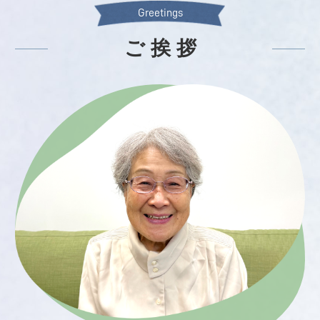
Greetings
ご 挨 拶